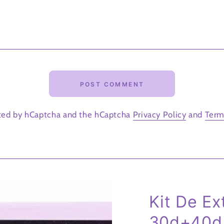
POST COMMENT
ected by hCaptcha and the hCaptcha
Privacy Policy
and
Term
Kit De E
30d+40d