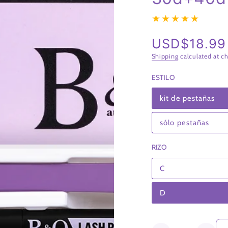
USD$18.99
Regular
price
Shipping
calculated at c
ESTILO
kit de pestañas
Variant
sold
out
or
sólo pestañas
Variant
unavailable
sold
out
or
RIZO
unavailable
C
Variant
sold
out
or
D
Variant
unavailable
sold
out
or
unavailable