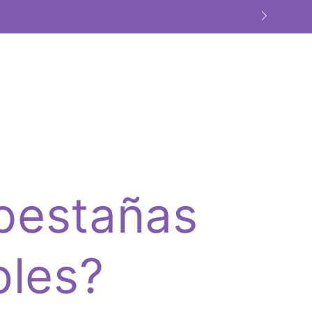
 TO
BRAND AMBASSADOR
pestañas
bles?