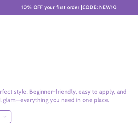
ERN
ALL ZUBEHÖR
BESTELLUNGEN
HOW
10% OFF your first order |CODE: NEW10
rfect style.
Beginner-friendly, easy to apply, and
ull glam—everything you need in one place.