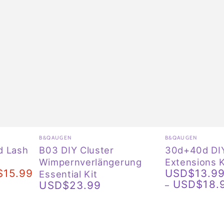
B03
30d+40d
Verkäufer/in:
Verkäufer/in:
B&QAUGEN
B&QAUGEN
DIY
DIY
nd Lash
B03 DIY Cluster
30d+40d DI
Wimpernverlängerung
Extensions K
Cluster
Lash
$15.99
USD$13.9
Essential Kit
Regulärer
Wimpernverlängerung
Extensions
USD$18.
USD$23.99
Preis
eis
Regulärer
Essential
Kit
Preis
Kit