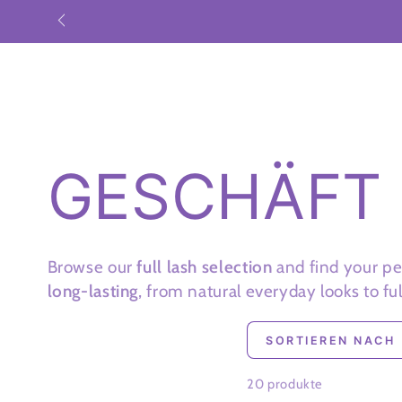
ZUM INHALT
SHOP
CRAZY SALE
WIMP
SPRINGEN
Kollektion:
GESCHÄFT
Browse our
full lash selection
and find your pe
long-lasting
, from natural everyday looks to f
SORTIEREN NACH
20 produkte