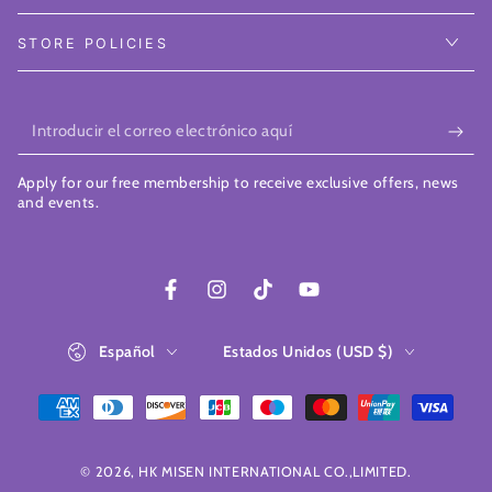
STORE POLICIES
Introducir
el
Apply for our free membership to receive exclusive offers, news
correo
and events.
electrónico
aquí
Facebook
Instagram
TikTok
YouTube
Idioma
País/región
Español
Estados Unidos (USD $)
Métodos
de
© 2026,
HK MISEN INTERNATIONAL CO.,LIMITED
.
pago